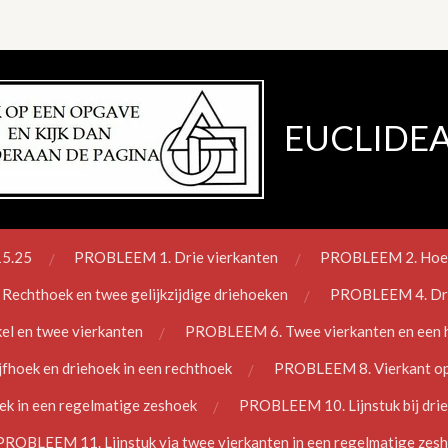
EUCLIDEA
15.25
PROBLEEM 1. Drie vierkanten
PROBLEEM 2. Hoek b
echthoek en twee gelijkzijdige driehoeken
PROBLEEM 4. Drie
l en twee vierkanten
PROBLEEM 6. Twee vierkanten en een ha
hoek en driehoek in een rechthoek
PROBLEEM 8. Vierkant opg
 in een regelmatige zeshoek
PROBLEEM 10. Lijnstuk bij dried
PROBLEEM 11. Lijnstuk via twee vierkanten in een regelmatige zes