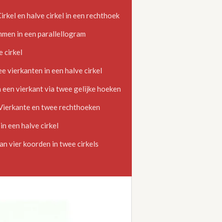
kel en halve cirkel in een rechthoek
men in een parallellogram
 cirkel
vierkanten in een halve cirkel
en vierkant via twee gelijke hoeken
erkante en twee rechthoeken
 een halve cirkel
n vier koorden in twee cirkels