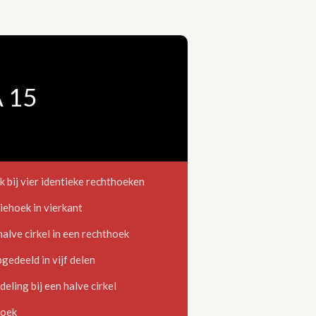
 15
ij vier identieke rechthoeken
hoek in vierkant
lve cirkel in een rechthoek
edeeld in vijf delen
eling bij een halve cirkel
hoek