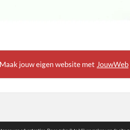
Maak jouw eigen website met
JouwWeb