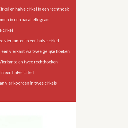
kel en halve cirkel in een rechthoek
men in een parallellogram
 cirkel
vierkanten in een halve cirkel
en vierkant via twee gelijke hoeken
erkante en twee rechthoeken
 een halve cirkel
n vier koorden in twee cirkels