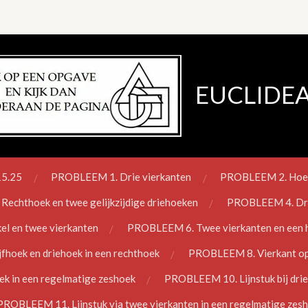
EUCLIDEA
15.25
PROBLEEM 1. Drie vierkanten
PROBLEEM 2. Hoek b
echthoek en twee gelijkzijdige driehoeken
PROBLEEM 4. Drie
l en twee vierkanten
PROBLEEM 6. Twee vierkanten en een ha
hoek en driehoek in een rechthoek
PROBLEEM 8. Vierkant opg
 in een regelmatige zeshoek
PROBLEEM 10. Lijnstuk bij dried
PROBLEEM 11. Lijnstuk via twee vierkanten in een regelmatige zes