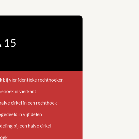
 15
ij vier identieke rechthoeken
hoek in vierkant
lve cirkel in een rechthoek
edeeld in vijf delen
eling bij een halve cirkel
hoek