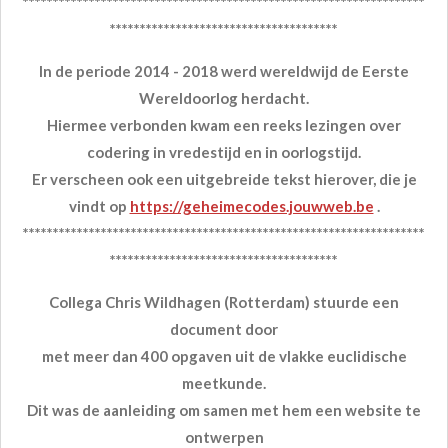
*******************************************************************
**************************************
In de periode 2014 - 2018 werd wereldwijd de Eerste
Wereldoorlog herdacht.
Hiermee verbonden kwam een reeks lezingen over
codering in vredestijd en in oorlogstijd.
Er verscheen ook een uitgebreide tekst hierover, die je
vindt op
https://geheimecodes.jouwweb.be
.
*******************************************************************
**************************************
Collega Chris Wildhagen (Rotterdam) stuurde een
document door
met meer dan 400 opgaven uit de vlakke euclidische
meetkunde.
Dit was de aanleiding om samen met hem een website te
ontwerpen