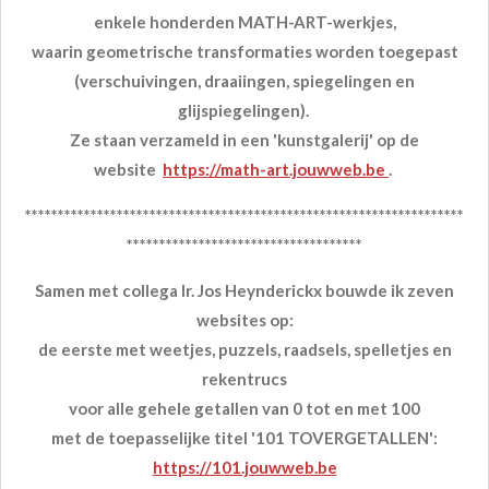
enkele honderden MATH-ART-werkjes,
waarin geometrische transformaties worden toegepast
(verschuivingen, draaiingen, spiegelingen en
glijspiegelingen).
Ze staan verzameld in een 'kunstgalerij' op de
website
https://math-art.jouwweb.be
.
*******************************************************************
************************************
Samen met collega Ir. Jos Heynderickx bouwde ik zeven
websites op:
de eerste met weetjes, puzzels, raadsels, spelletjes en
rekentrucs
voor alle gehele getallen van 0 tot en met 100
met de toepasselijke titel '101 TOVERGETALLEN':
https://101.jouwweb.be