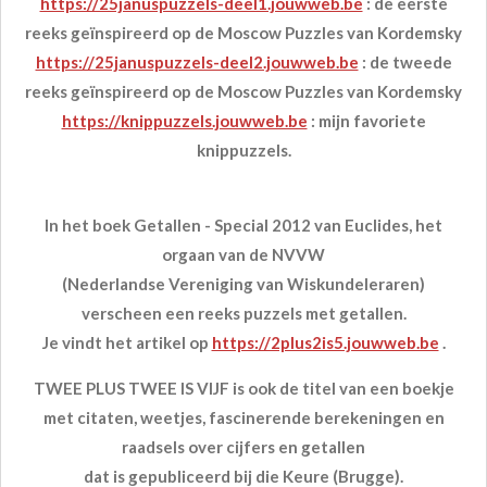
https://25januspuzzels-deel1.jouwweb.be
: de eerste
reeks geïnspireerd op de Moscow Puzzles van Kordemsky
https://25januspuzzels-deel2.jouwweb.be
: de tweede
reeks geïnspireerd op de Moscow Puzzles van Kordemsky
https://knippuzzels.jouwweb.be
: mijn favoriete
knippuzzels.
In het boek Getallen - Special 2012 van Euclides, het
orgaan van de NVVW
(Nederlandse Vereniging van Wiskundeleraren)
verscheen een reeks puzzels met getallen.
Je vindt het artikel op
https://2plus2is5.jouwweb.be
.
TWEE PLUS TWEE IS VIJF is ook de titel van een boekje
met citaten, weetjes, fascinerende berekeningen en
raadsels over cijfers en getallen
dat is gepubliceerd bij die Keure (Brugge).