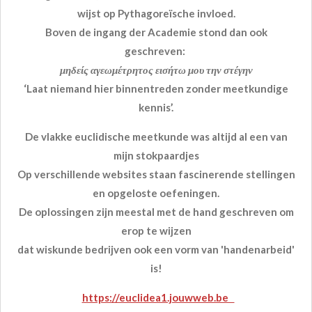
wijst op Pythagoreïsche invloed.
Boven de ingang der Academie stond dan ook
geschreven:
μηδείς αγεωμέτρητος εισήτω μου την στέγην
‘Laat niemand hier binnentreden zonder meetkundige
kennis’.
De vlakke euclidische meetkunde was altijd al een van
mijn stokpaardjes
Op verschillende websites staan fascinerende stellingen
en opgeloste oefeningen.
De oplossingen zijn meestal met de hand geschreven om
erop te wijzen
dat wiskunde bedrijven ook een vorm van 'handenarbeid'
is!
https://euclidea1.jouwweb.be